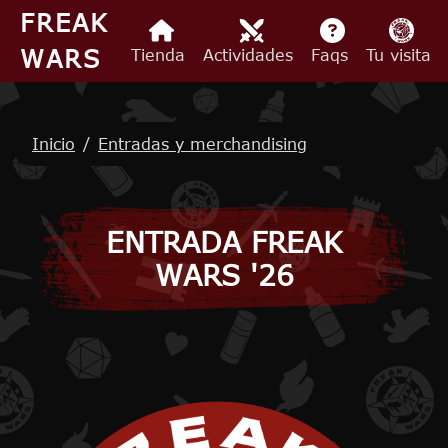
Pasar al contenido principal
FREAK
WARS
Tienda
Actividades
Faqs
Tu visita
Ruta de navegación
Inicio
Entradas y merchandising
ENTRADA FREAK
WARS '26