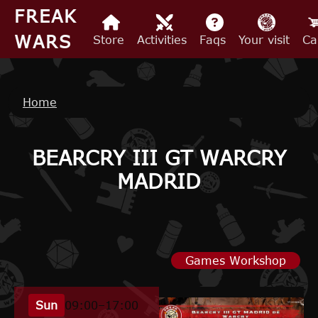
Skip to main content
FREAK
WARS
Store
Activities
Faqs
Your visit
Ca
Breadcrumb
Home
BEARCRY III GT WARCRY
MADRID
Games Workshop
Sun
09:00–17:00