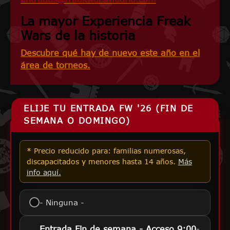
La mayor Experiencia Freak
Wars de la historia
Descubre qué hay de nuevo este año en el
área de torneos.
ELIJE TU ENTRADA FW '26 (FIN DE
SEMANA O DOMINGO)
* Precio reducido para: familias numerosas,
discapacitados y menores hasta 14 años.
Más
info aquí.
- Ninguna -
-
Entrada Fin de semana - Acceso 9:00