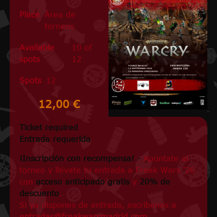
Place
Área de
torneos
Available
10 of
spots
12
Spots
12
12,00 €
Ticket required
Entrada requerida
¡Inscripción con recompensa! -
Apúntate al
torneo y llévate tu entrada a Freak Wars '26
con
acceso anticipado gratis
y
20% de
descuento
.
Si ya dispones de entrada, escríbenos a
entradas@freakwarsmadrid.com