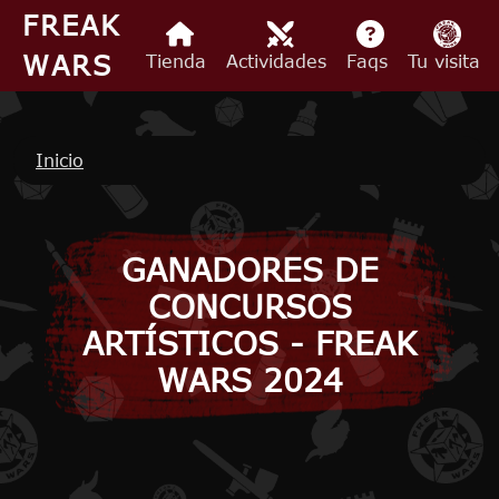
Pasar al contenido principal
FREAK
WARS
Tienda
Actividades
Faqs
Tu visita
Ruta de navegación
Inicio
GANADORES DE
CONCURSOS
ARTÍSTICOS - FREAK
WARS 2024