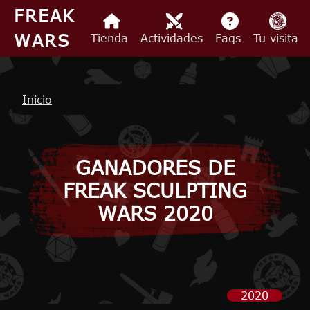
Pasar al contenido principal
FREAK
WARS
Tienda
Actividades
Faqs
Tu visita
Ruta de navegación
Inicio
GANADORES DE
FREAK SCULPTING
WARS 2020
2020