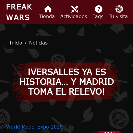
Pasar al contenido principal
FREAK
WARS
Tienda
Actividades
Faqs
Tu visita
Ruta de navegación
Inicio
Noticias
¡VERSALLES YA ES
HISTORIA… Y MADRID
TOMA EL RELEVO!
World Model Expo 2028