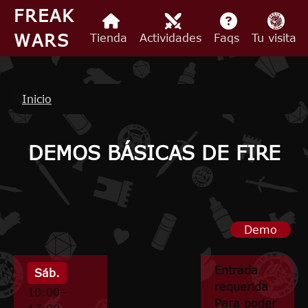
Pasar al contenido principal
FREAK
WARS
Tienda
Actividades
Faqs
Tu visita
Ruta de navegación
Inicio
DEMOS BÁSICAS DE FIRE
Demo
Entrada
Sáb.
requerida
10:00–
Para poder