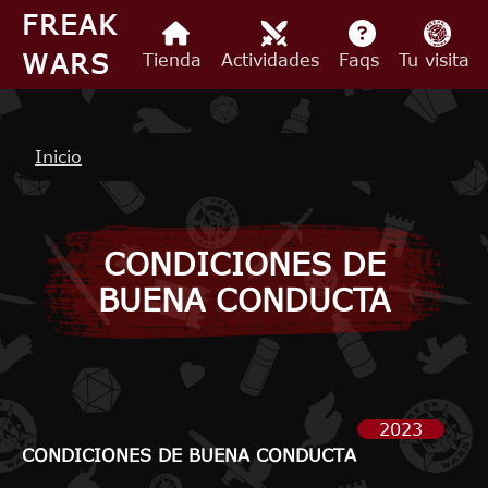
Pasar al contenido principal
FREAK
WARS
Tienda
Actividades
Faqs
Tu visita
Ruta de navegación
Inicio
CONDICIONES DE
BUENA CONDUCTA
2023
CONDICIONES DE BUENA CONDUCTA