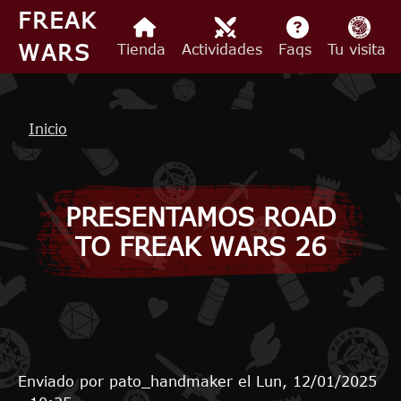
Pasar al contenido principal
FREAK
WARS
Tienda
Actividades
Faqs
Tu visita
Ruta de navegación
Inicio
PRESENTAMOS ROAD
TO FREAK WARS 26
Enviado por
pato_handmaker
el
Lun, 12/01/2025