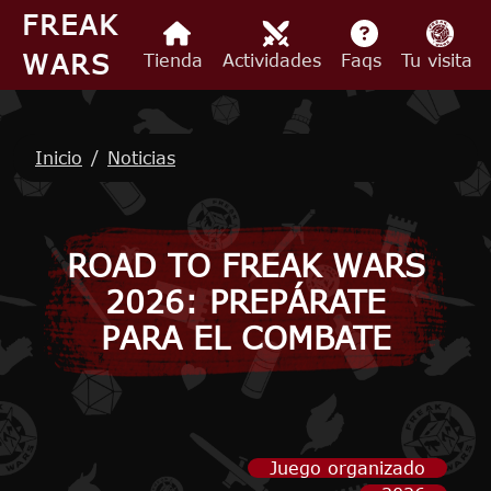
Pasar al contenido principal
FREAK
WARS
Tienda
Actividades
Faqs
Tu visita
Ruta de navegación
Inicio
Noticias
ROAD TO FREAK WARS
2026: PREPÁRATE
PARA EL COMBATE
Juego organizado