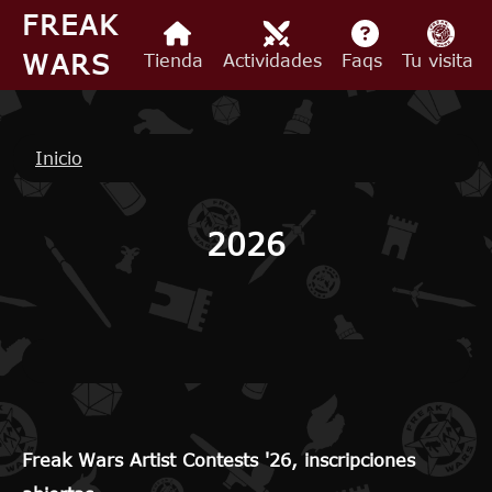
Pasar al contenido principal
FREAK
WARS
Tienda
Actividades
Faqs
Tu visita
Ruta de navegación
Inicio
2026
Freak Wars Artist Contests '26, inscripciones