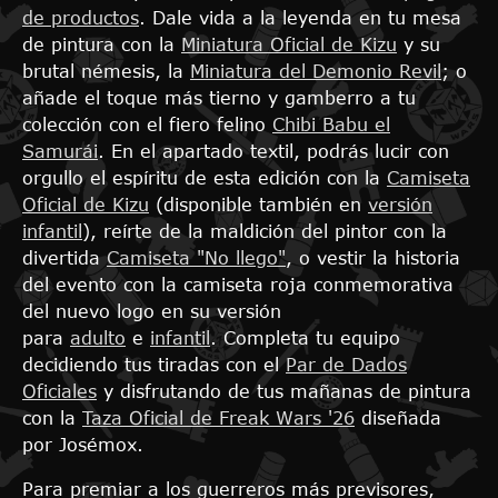
de productos
. Dale vida a la leyenda en tu mesa
de pintura con la
Miniatura Oficial de Kizu
y su
brutal némesis, la
Miniatura del Demonio Revil
; o
añade el toque más tierno y gamberro a tu
colección con el fiero felino
Chibi Babu el
Samurái
. En el apartado textil, podrás lucir con
orgullo el espíritu de esta edición con la
Camiseta
Oficial de Kizu
(disponible también en
versión
infantil
), reírte de la maldición del pintor con la
divertida
Camiseta "No llego"
, o vestir la historia
del evento con la camiseta roja conmemorativa
del nuevo logo en su versión
para
adulto
e
infantil
. Completa tu equipo
decidiendo tus tiradas con el
Par de Dados
Oficiales
y disfrutando de tus mañanas de pintura
con la
Taza Oficial de Freak Wars '26
diseñada
por Josémox.
Para premiar a los guerreros más previsores,