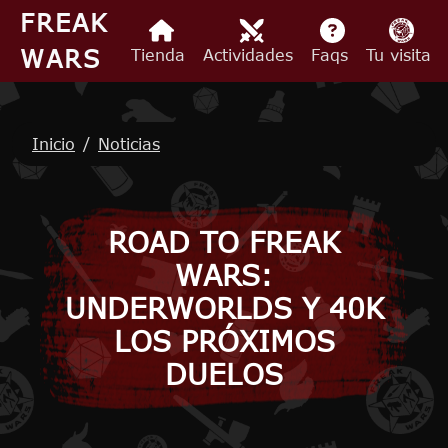
Pasar al contenido principal
FREAK
WARS
Tienda
Actividades
Faqs
Tu visita
Ruta de navegación
Inicio
Noticias
ROAD TO FREAK
WARS:
UNDERWORLDS Y 40K
LOS PRÓXIMOS
DUELOS