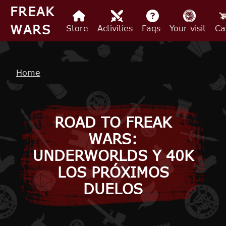
Skip to main content
FREAK
WARS
Store
Activities
Faqs
Your visit
Ca
Breadcrumb
Home
ROAD TO FREAK
WARS:
UNDERWORLDS Y 40K
LOS PRÓXIMOS
DUELOS