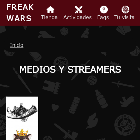
Pasar al contenido principal
FREAK
WARS
Tienda
Actividades
Faqs
Tu visita
Ruta de navegación
Inicio
MEDIOS Y STREAMERS