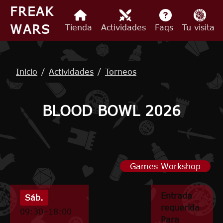
Pasar al contenido principal
FREAK
WARS
Tienda
Actividades
Faqs
Tu visita
Ruta de navegación
Inicio
Actividades
Torneos
BLOOD BOWL 2026
Games Workshop
Entrada
Sáb.
requerida
09:30–18:00
Para