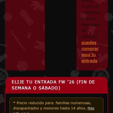
aforo.
Si por el
contrario,
aún no
dispones
de
entrada,
puedes
comprar
aquí tu
entrada
ELIJE TU ENTRADA FW '26 (FIN DE
SEMANA O SÁBADO)
* Precio reducido para: familias numerosas,
discapacitados y menores hasta 14 años.
Más