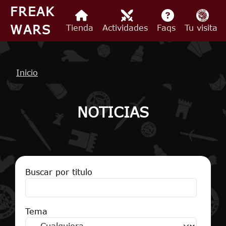
Pasar al contenido principal
FREAK
WARS
Tienda
Actividades
Faqs
Tu visita
Ruta de navegación
Inicio
NOTICIAS
Buscar por titulo
Tema