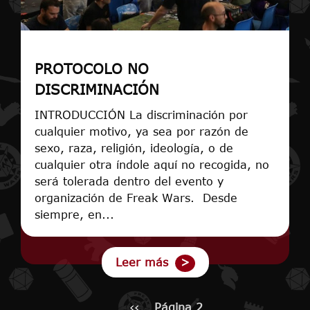
PROTOCOLO NO
DISCRIMINACIÓN
INTRODUCCIÓN La discriminación por
cualquier motivo, ya sea por razón de
sexo, raza, religión, ideología, o de
cualquier otra índole aquí no recogida, no
será tolerada dentro del evento y
organización de Freak Wars. Desde
siempre, en...
Leer más
Paginación
Página anterior
‹‹
Página 2